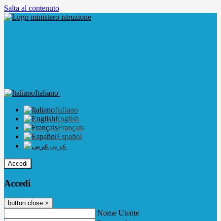
Salta al contenuto
Italiano
Italiano
English
Français
Español
عربى
Accedi
Accedi
button close
×
Nome Utente