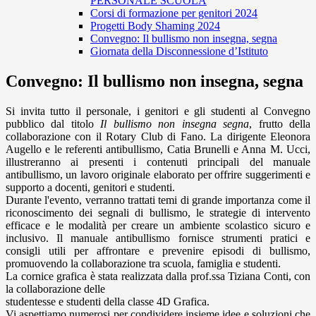
PERSONALE SCUOLA
Corsi di formazione per genitori 2024
Progetti Body Shaming 2024
Convegno: Il bullismo non insegna, segna
Giornata della Disconnessione d’Istituto
Convegno: Il bullismo non insegna, segna
Si invita tutto il personale, i genitori e gli studenti al Convegno
pubblico dal titolo
Il bullismo non insegna segna
, frutto della
collaborazione con il Rotary Club di Fano. La dirigente Eleonora
Augello e le referenti antibullismo, Catia Brunelli e Anna M. Ucci,
illustreranno ai presenti i contenuti principali del manuale
antibullismo, un lavoro originale elaborato per offrire suggerimenti e
supporto a docenti, genitori e studenti.
Durante l'evento, verranno trattati temi di grande importanza come il
riconoscimento dei segnali di bullismo, le strategie di intervento
efficace e le modalità per creare un ambiente scolastico sicuro e
inclusivo. Il manuale antibullismo fornisce strumenti pratici e
consigli utili per affrontare e prevenire episodi di bullismo,
promuovendo la collaborazione tra scuola, famiglia e studenti.
La cornice grafica è stata realizzata dalla prof.ssa Tiziana Conti, con
la collaborazione delle
studentesse e studenti della classe 4D Grafica.
Vi aspettiamo numerosi per condividere insieme idee e soluzioni che