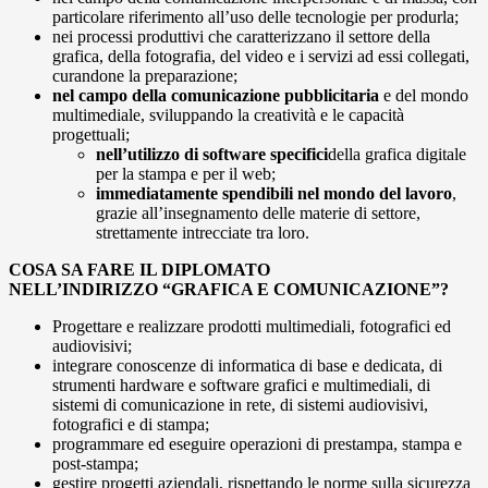
particolare riferimento all’uso delle tecnologie per produrla;
nei processi produttivi che caratterizzano il settore della
grafica, della fotografia, del video e i servizi ad essi collegati,
curandone la preparazione;
nel campo della comunicazione pubblicitaria
e del mondo
multimediale, sviluppando la creatività e le capacità
progettuali;
nell’utilizzo di software specifici
della grafica digitale
per la stampa e per il web;
immediatamente spendibili nel mondo del lavoro
,
grazie all’insegnamento delle materie di settore,
strettamente intrecciate tra loro.
COSA SA FARE IL DIPLOMATO
NELL’INDIRIZZO
“GRAFICA E COMUNICAZIONE”?
Progettare e realizzare prodotti multimediali, fotografici ed
audiovisivi;
integrare conoscenze di informatica di base e dedicata, di
strumenti hardware e software grafici e multimediali, di
sistemi di comunicazione in rete, di sistemi audiovisivi,
fotografici e di stampa;
programmare ed eseguire operazioni di prestampa, stampa e
post-stampa;
gestire progetti aziendali, rispettando le norme sulla sicurezza