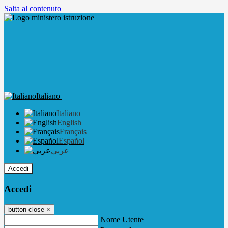
Salta al contenuto
Italiano
Italiano
English
Français
Español
عربى
Accedi
Accedi
button close
×
Nome Utente