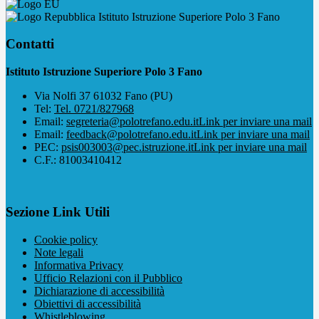
Istituto Istruzione Superiore Polo 3 Fano
Contatti
Istituto Istruzione Superiore Polo 3 Fano
Via Nolfi 37 61032 Fano (PU)
Tel:
Tel. 0721/827968
Email:
segreteria@polotrefano.e​du.it
Link per inviare una mail
Email:
feedback@polotrefano.edu.it
Link per inviare una mail
PEC:
psis003003@pec.istruzione.it
Link per inviare una mail
C.F.: 81003410412
Sezione Link Utili
Cookie policy
Note legali
Informativa Privacy
Ufficio Relazioni con il Pubblico
Dichiarazione di accessibilità
Obiettivi di accessibilità
Whistleblowing