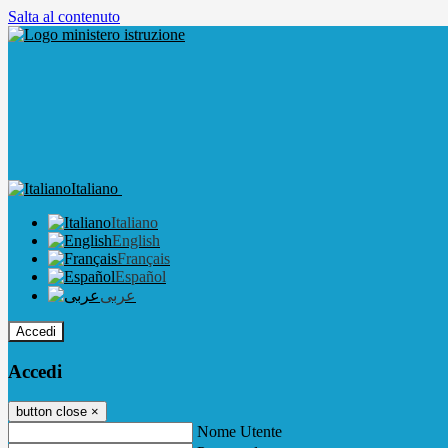
Salta al contenuto
Italiano
Italiano
English
Français
Español
عربى
Accedi
Accedi
button close
×
Nome Utente