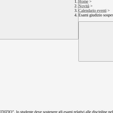
Home
>
Novità
>
Calendario eventi
>
Esami giudizio sospe
O", lo studente deve sostenere gli esami relativi alle discipline nelle 