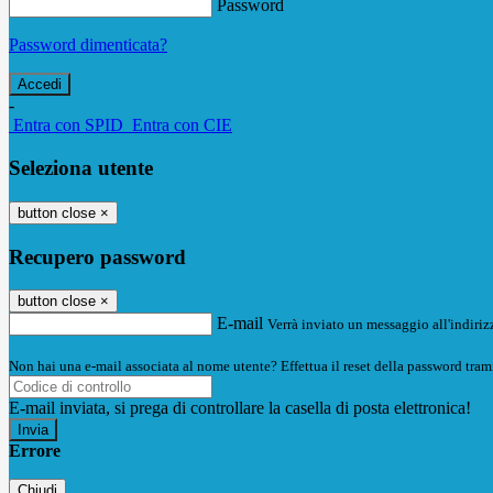
Password
Password dimenticata?
-
Entra con SPID
Entra con CIE
Seleziona utente
button close
×
Recupero password
button close
×
E-mail
Verrà inviato un messaggio all'indirizz
Non hai una e-mail associata al nome utente? Effettua il reset della password tram
E-mail inviata, si prega di controllare la casella di posta elettronica!
Errore
Chiudi