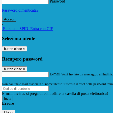
Password
Password dimenticata?
-
Entra con SPID
Entra con CIE
Seleziona utente
button close
×
Recupero password
button close
×
E-mail
Verrà inviato un messaggio all'indirizz
Non hai una e-mail associata al nome utente? Effettua il reset della password tram
E-mail inviata, si prega di controllare la casella di posta elettronica!
Errore
Chiudi