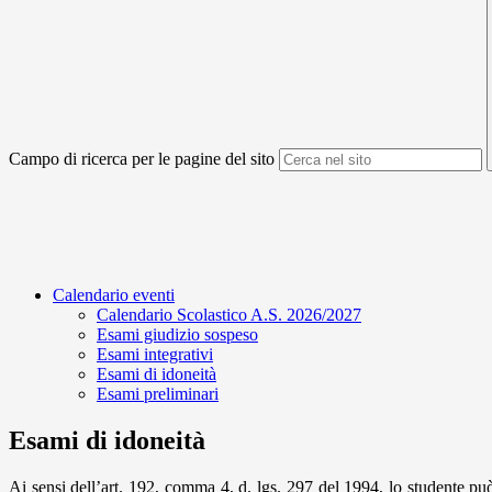
Campo di ricerca per le pagine del sito
Calendario eventi
Calendario Scolastico A.S. 2026/2027
Esami giudizio sospeso
Esami integrativi
Esami di idoneità
Esami preliminari
Esami di idoneità
Ai sensi dell’art. 192, comma 4, d. lgs. 297 del 1994, lo studente può 