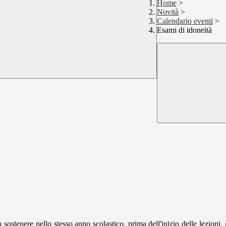
Home
>
Novità
>
Calendario eventi
>
Esami di idoneità
sostenere nello stesso anno scolastico, prima dell'inizio delle lezioni, 