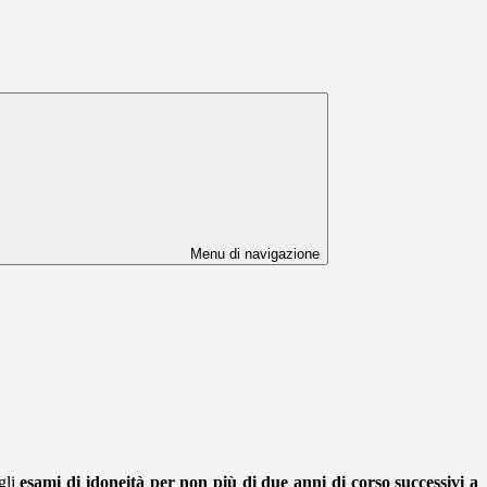
Menu di navigazione
gli
esami di idoneità per non più di due anni di corso successivi a