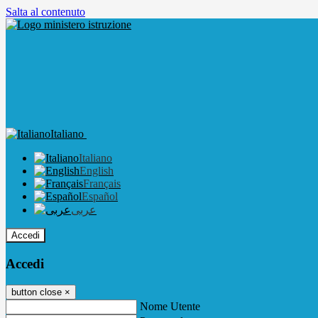
Salta al contenuto
Italiano
Italiano
English
Français
Español
عربى
Accedi
Accedi
button close
×
Nome Utente