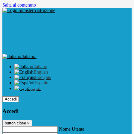
Salta al contenuto
Italiano
Italiano
English
Français
Español
عربى
Accedi
Accedi
button close
×
Nome Utente