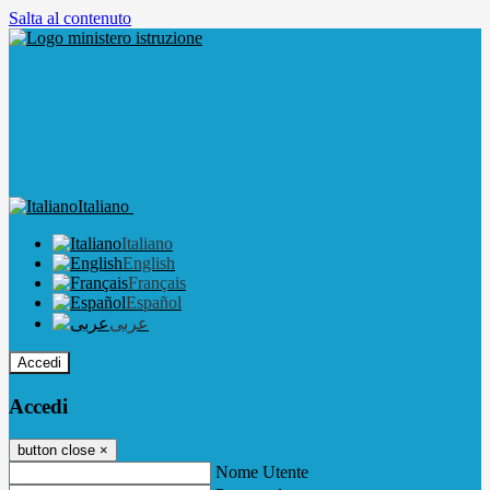
Salta al contenuto
Italiano
Italiano
English
Français
Español
عربى
Accedi
Accedi
button close
×
Nome Utente