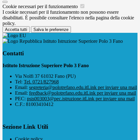
Cookie necessari per il funzionamento
I cookie necessari per il funzionamento non possono essere
disabilitati. È possibile consultare l'elenco nella pagina della cookie
policy.
Accetta tutti
Salva le preferenze
Istituto Istruzione Superiore Polo 3 Fano
Contatti
Istituto Istruzione Superiore Polo 3 Fano
Via Nolfi 37 61032 Fano (PU)
Tel:
Tel. 0721/827968
Email:
segreteria@polotrefano.e​du.it
Link per inviare una mail
Email:
feedback@polotrefano.edu.it
Link per inviare una mail
PEC:
psis003003@pec.istruzione.it
Link per inviare una mail
C.F.: 81003410412
Sezione Link Utili
Cookie policy