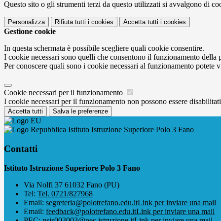
Questo sito o gli strumenti terzi da questo utilizzati si avvalgono di coo
Personalizza
Rifiuta tutti
i cookies
Accetta tutti
i cookies
Gestione cookie
In questa schermata è possibile scegliere quali cookie consentire.
I cookie necessari sono quelli che consentono il funzionamento della pi
Per conoscere quali sono i cookie necessari al funzionamento potete v
Cookie necessari per il funzionamento
I cookie necessari per il funzionamento non possono essere disabilitati.
Accetta tutti
Salva le preferenze
Istituto Istruzione Superiore Polo 3 Fano
Contatti
Istituto Istruzione Superiore Polo 3 Fano
Via Nolfi 37 61032 Fano (PU)
Tel:
Tel. 0721/827968
Email:
segreteria@polotrefano.e​du.it
Link per inviare una mail
Email:
feedback@polotrefano.edu.it
Link per inviare una mail
PEC:
psis003003@pec.istruzione.it
Link per inviare una mail