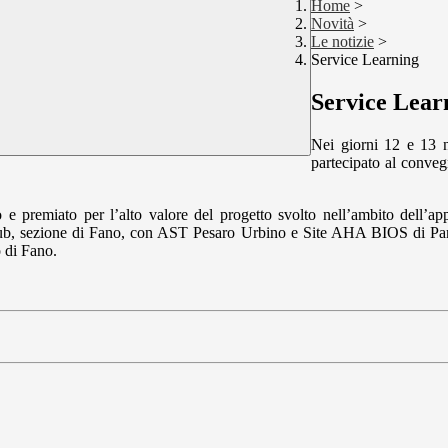
Home
>
Novità
>
Le notizie
>
Service Learning
Service Lear
Nei giorni 12 e 13 
partecipato al conveg
to e premiato per l’alto valore del progetto svolto nell’ambito dell
s Club, sezione di Fano, con AST Pesaro Urbino e Site AHA BIOS di Par
o di Fano.