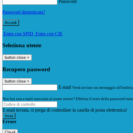
Password
Password dimenticata?
-
Entra con SPID
Entra con CIE
Seleziona utente
button close
×
Recupero password
button close
×
E-mail
Verrà inviato un messaggio all'indirizz
Non hai una e-mail associata al nome utente? Effettua il reset della password tram
E-mail inviata, si prega di controllare la casella di posta elettronica!
Errore
Chiudi