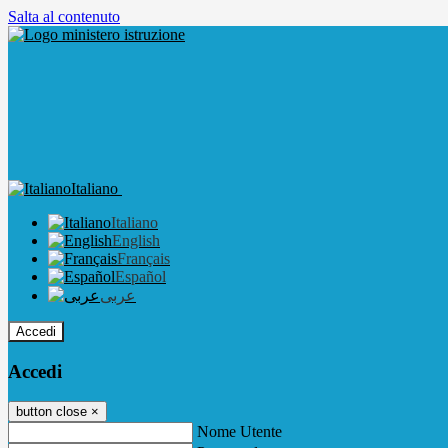
Salta al contenuto
Italiano
Italiano
English
Français
Español
عربى
Accedi
Accedi
button close
×
Nome Utente