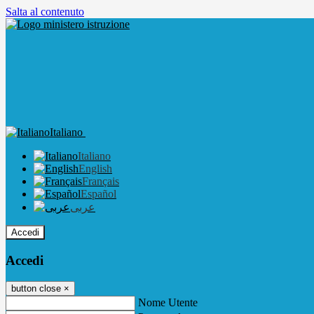
Salta al contenuto
Italiano
Italiano
English
Français
Español
عربى
Accedi
Accedi
button close
×
Nome Utente