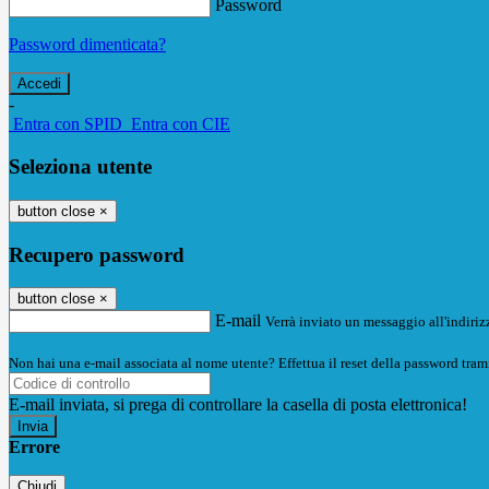
Password
Password dimenticata?
-
Entra con SPID
Entra con CIE
Seleziona utente
button close
×
Recupero password
button close
×
E-mail
Verrà inviato un messaggio all'indirizz
Non hai una e-mail associata al nome utente? Effettua il reset della password tram
E-mail inviata, si prega di controllare la casella di posta elettronica!
Errore
Chiudi