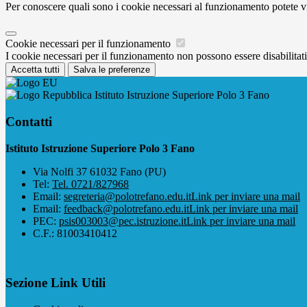
Per conoscere quali sono i cookie necessari al funzionamento potete v
Cookie necessari per il funzionamento
I cookie necessari per il funzionamento non possono essere disabilitati.
Accetta tutti
Salva le preferenze
Istituto Istruzione Superiore Polo 3 Fano
Contatti
Istituto Istruzione Superiore Polo 3 Fano
Via Nolfi 37 61032 Fano (PU)
Tel:
Tel. 0721/827968
Email:
segreteria@polotrefano.e​du.it
Link per inviare una mail
Email:
feedback@polotrefano.edu.it
Link per inviare una mail
PEC:
psis003003@pec.istruzione.it
Link per inviare una mail
C.F.: 81003410412
Sezione Link Utili