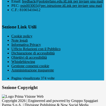
Email:
feedback@polotrefano.edu.it
Link per inviare una mail
PEC:
psis003003@pec.istruzione.it
Link per inviare una mail
C.F.: 81003410412
Sezione Link Utili
Cookie policy
Note legali
Informativa Privacy
Ufficio Relazioni con il Pubblico
Dichiarazione di accessibilità
Obiettivi di accessibilità
Whistleblowing
Gestione consensi cookie
Amministrazione trasparente
Pagina visualizzata
374
volte
Sezione Copyright
Copyright 2026 | Engineered and powered by Gruppo Spaggiari
Parma S.p.A. | Divisione Publishing & New Social Media