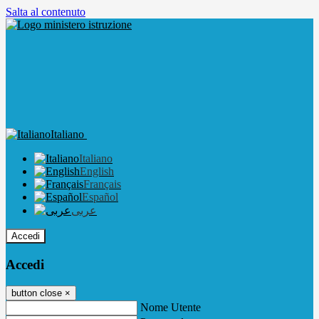
Salta al contenuto
Italiano
Italiano
English
Français
Español
عربى
Accedi
Accedi
button close
×
Nome Utente