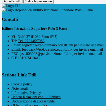
Accetta tutti
Salva le preferenze
Istituto Istruzione Superiore Polo 3 Fano
Contatti
Istituto Istruzione Superiore Polo 3 Fano
Via Nolfi 37 61032 Fano (PU)
Tel:
Tel. 0721/827968
Email:
segreteria@polotrefano.e​du.it
Link per inviare una mail
Email:
feedback@polotrefano.edu.it
Link per inviare una mail
PEC:
psis003003@pec.istruzione.it
Link per inviare una mail
C.F.: 81003410412
Sezione Link Utili
Cookie policy
Note legali
Informativa Privacy
Ufficio Relazioni con il Pubblico
Dichiarazione di accessibilità
Obiettivi di accessibilità