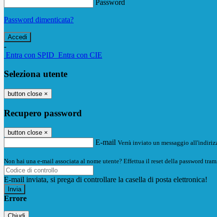
Password
Password dimenticata?
-
Entra con SPID
Entra con CIE
Seleziona utente
button close
×
Recupero password
button close
×
E-mail
Verrà inviato un messaggio all'indirizz
Non hai una e-mail associata al nome utente? Effettua il reset della password tram
E-mail inviata, si prega di controllare la casella di posta elettronica!
Errore
Chiudi