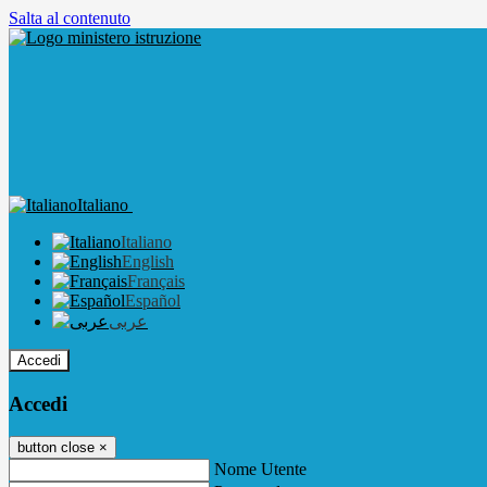
Salta al contenuto
Italiano
Italiano
English
Français
Español
عربى
Accedi
Accedi
button close
×
Nome Utente