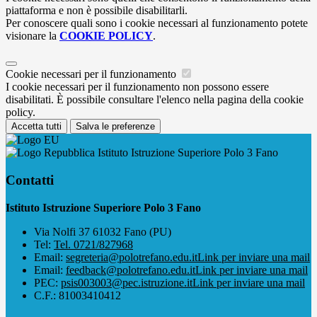
piattaforma e non è possibile disabilitarli.
Per conoscere quali sono i cookie necessari al funzionamento potete
visionare la
COOKIE POLICY
.
Cookie necessari per il funzionamento
I cookie necessari per il funzionamento non possono essere
disabilitati. È possibile consultare l'elenco nella pagina della cookie
policy.
Accetta tutti
Salva le preferenze
Istituto Istruzione Superiore Polo 3 Fano
Contatti
Istituto Istruzione Superiore Polo 3 Fano
Via Nolfi 37 61032 Fano (PU)
Tel:
Tel. 0721/827968
Email:
segreteria@polotrefano.e​du.it
Link per inviare una mail
Email:
feedback@polotrefano.edu.it
Link per inviare una mail
PEC:
psis003003@pec.istruzione.it
Link per inviare una mail
C.F.: 81003410412