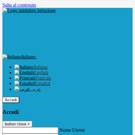
Salta al contenuto
Italiano
Italiano
English
Français
Español
عربى
Accedi
Accedi
button close
×
Nome Utente