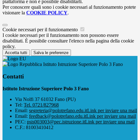
piattaforma e non è possibile disabilitarli.
Per conoscere quali sono i cookie necessari al funzionamento potete
visionare la
COOKIE POLICY
.
Cookie necessari per il funzionamento
I cookie necessari per il funzionamento non possono essere
disabilitati. È possibile consultare l'elenco nella pagina della cookie
policy.
Accetta tutti
Salva le preferenze
Istituto Istruzione Superiore Polo 3 Fano
Contatti
Istituto Istruzione Superiore Polo 3 Fano
Via Nolfi 37 61032 Fano (PU)
Tel:
Tel. 0721/827968
Email:
segreteria@polotrefano.e​du.it
Link per inviare una mail
Email:
feedback@polotrefano.edu.it
Link per inviare una mail
PEC:
psis003003@pec.istruzione.it
Link per inviare una mail
C.F.: 81003410412