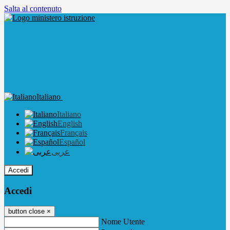
Salta al contenuto
Italiano
Italiano
English
Français
Español
عربى
Accedi
Accedi
button close
×
Nome Utente