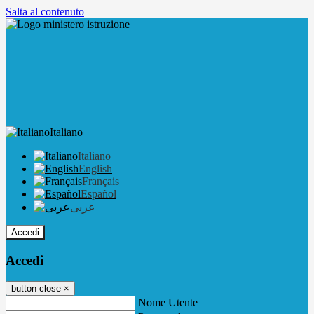
Salta al contenuto
Italiano
Italiano
English
Français
Español
عربى
Accedi
Accedi
button close
×
Nome Utente