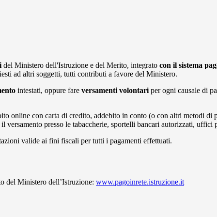
i
del Ministero dell'Istruzione e del Merito, integrato
con il sistema pa
iesti ad altri soggetti, tutti contributi a favore del Ministero.
mento
intestati, oppure fare
versamenti volontari
per ogni causale di pa
to online con carta di credito, addebito in conto (o con altri metodi d
 versamento presso le tabaccherie, sportelli bancari autorizzati, uffici p
azioni valide ai fini fiscali per tutti i pagamenti effettuati.
to del Ministero dell’Istruzione:
www.pagoinrete.istruzione.it