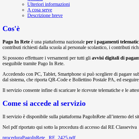
Ulteriori informazioni
A cosa serve
Descrizione breve
Cos'è
Pago In Rete
è una piattaforma nazionale
per i pagamenti telematic
contributi richiesti dalla scuola al personale scolastico, i contributi rich
Si possono effettuare i versamenti per tutti gli
avvisi digitali di paga
eseguibile tramite Pago In Rete.
Accedendo con PC, Tablet, Smartphone si può scegliere di pagare subi
dal sistema, che riporta QR-Code e Bollettino Postale PA, ed eseguire il
Il servizio consente infine di scaricare le ricevute telematiche e le attest
Come si accede al servizio
Il servizio è disponibile sulla piattaforma PagoInRete all’interno del si
Nel pdf riportato qui sotto la procedura di accesso dal RE Classeviva
proceduraPagoInRete _RE_2425.pdf