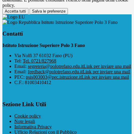
policy.
Accetta tutti
Salva le preferenze
Istituto Istruzione Superiore Polo 3 Fano
Contatti
Istituto Istruzione Superiore Polo 3 Fano
Via Nolfi 37 61032 Fano (PU)
Tel:
Tel. 0721/827968
Email:
segreteria@polotrefano.e​du.it
Link per inviare una mail
Email:
feedback@polotrefano.edu.it
Link per inviare una mail
PEC:
psis003003@pec.istruzione.it
Link per inviare una mail
C.F.: 81003410412
Sezione Link Utili
Cookie policy
Note legali
Informativa Privacy
Ufficio Relazioni con il Pubblico