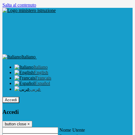
Salta al contenuto
Italiano
Italiano
English
Français
Español
عربى
Accedi
Accedi
button close
×
Nome Utente